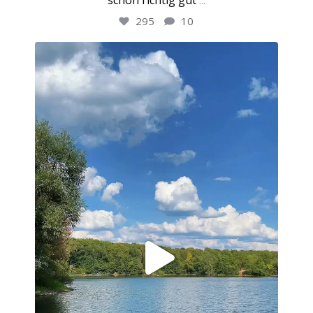
schon richtig gut
...
295
10