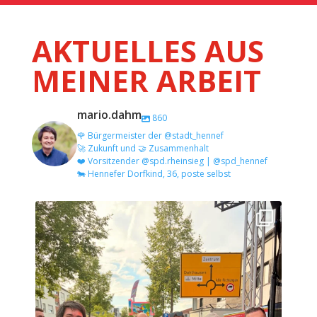
AKTUELLES AUS
MEINER ARBEIT
mario.dahm
860
🌹 Bürgermeister der @stadt_hennef
🚀 Zukunft und 🤝 Zusammenhalt
❤️ Vorsitzender @spd.rheinsieg | @spd_hennef
🐄 Hennefer Dorfkind, 36, poste selbst