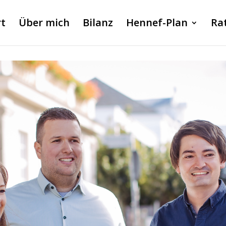
rt
Über mich
Bilanz
Hennef-Plan
Ra