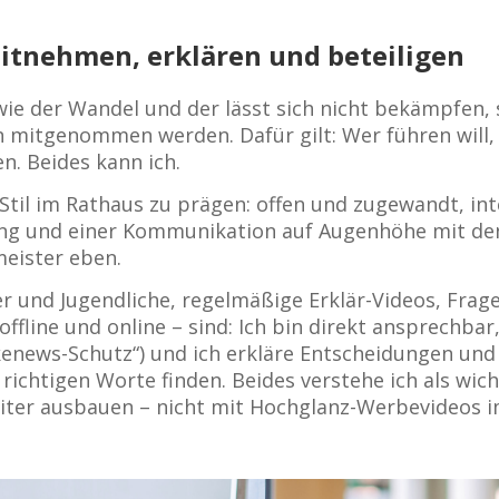
mitnehmen, erklären und beteiligen
 wie der Wandel und der lässt sich nicht bekämpfen,
len mitgenommen werden. Dafür gilt: Wer führen wil
n. Beides kann ich.
Stil im Rathaus zu prägen: offen und zugewandt, in
gung und einer Kommunikation auf Augenhöhe mit den
eister eben.
r und Jugendliche, regelmäßige Erklär-Videos, Frag
line und online – sind: Ich bin direkt ansprechbar,
kenews-Schutz“) und ich erkläre Entscheidungen un
 richtigen Worte finden. Beides verstehe ich als wi
iter ausbauen – nicht mit Hochglanz-Werbevideos 