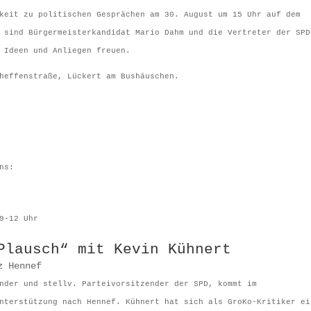
keit zu politischen Gesprächen am 30. August um 15 Uhr auf dem
 sind Bürgermeisterkandidat Mario Dahm und die Vertreter der SPD
 Ideen und Anliegen freuen.
heffenstraße, Lückert am Bushäuschen.
ns:
9-12 Uhr
Plausch“ mit Kevin Kühnert
z Hennef
nder und stellv. Parteivorsitzender der SPD, kommt im
nterstützung nach Hennef. Kühnert hat sich als GroKo-Kritiker ei