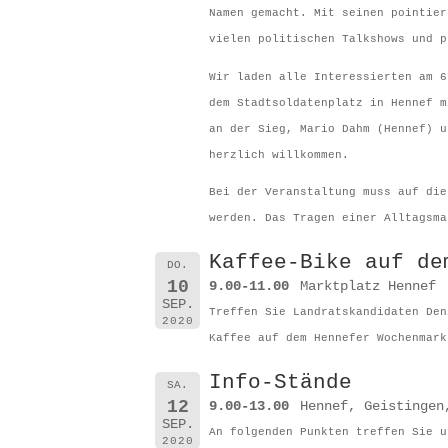
Namen gemacht. Mit seinen pointier
vielen politischen Talkshows und p
Wir laden alle Interessierten am 6
dem Stadtsoldatenplatz in Hennef m
an der Sieg, Mario Dahm (Hennef) u
herzlich willkommen.
Bei der Veranstaltung muss auf die
werden. Das Tragen einer Alltagsma
Kaffee-Bike auf de
DO.
10
9.00-11.00
Marktplatz Hennef
SEP.
Treffen Sie Landratskandidaten Den
2020
Kaffee auf dem Hennefer Wochenmark
Info-Stände
SA.
12
9.00-13.00
Hennef, Geistingen
SEP.
An folgenden Punkten treffen Sie u
2020