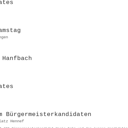
ates
amstag
ngen
 Hanfbach
ates
m Bürgermeisterkandidaten
latz Hennef