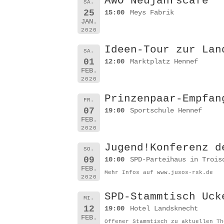
AWO Neujahrscafe
SA.
25
15:00
Meys Fabrik
JAN.
2020
Ideen-Tour zur Lan
SA.
01
12:00
Marktplatz Hennef
FEB.
2020
Prinzenpaar-Empfan
FR.
07
19:00
Sportschule Hennef
FEB.
2020
Jugend!Konferenz d
SO.
09
10:00
SPD-Parteihaus in Trois
FEB.
Mehr Infos auf www.jusos-rsk.de
2020
SPD-Stammtisch Uck
MI.
12
19:00
Hotel Landsknecht
FEB.
Offener Stammtisch zu aktuellen Th