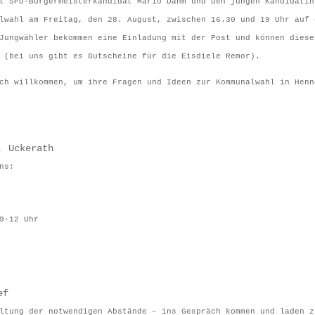
t SPD-Bürgermeisterkandidat Mario Dahm und den jungen Kandidatin
lwahl am Freitag, den 28. August, zwischen 16.30 und 19 Uhr auf 
Jungwähler bekommen eine Einladung mit der Post und können diese
 (bei uns gibt es Gutscheine für die Eisdiele Remor).
ch willkommen, um ihre Fragen und Ideen zur Kommunalwahl in Henn
, Uckerath
ns:
9-12 Uhr
ef
ltung der notwendigen Abstände – ins Gespräch kommen und laden z