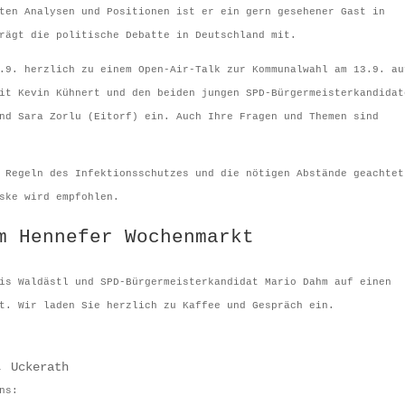
ten Analysen und Positionen ist er ein gern gesehener Gast in
rägt die politische Debatte in Deutschland mit.
.9. herzlich zu einem Open-Air-Talk zur Kommunalwahl am 13.9. au
it Kevin Kühnert und den beiden jungen SPD-Bürgermeisterkandidat
nd Sara Zorlu (Eitorf) ein. Auch Ihre Fragen und Themen sind
 Regeln des Infektionsschutzes und die nötigen Abstände geachtet
ske wird empfohlen.
m Hennefer Wochenmarkt
is Waldästl und SPD-Bürgermeisterkandidat Mario Dahm auf einen
t. Wir laden Sie herzlich zu Kaffee und Gespräch ein.
, Uckerath
ns: