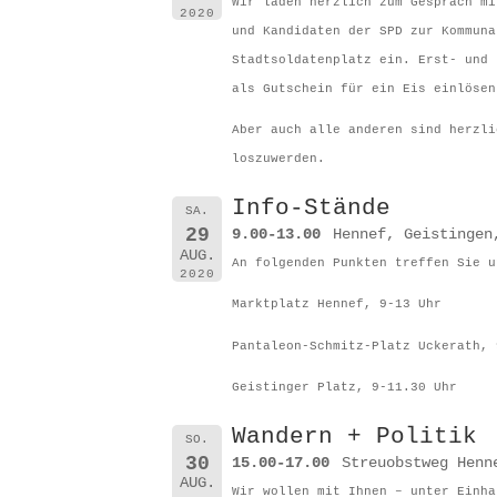
Wir laden herzlich zum Gespräch mi
2020
und Kandidaten der SPD zur Kommuna
Stadtsoldatenplatz ein. Erst- und 
als Gutschein für ein Eis einlösen
Aber auch alle anderen sind herzli
loszuwerden.
Info-Stände
SA.
29
9.00-13.00
Hennef, Geistingen
AUG.
An folgenden Punkten treffen Sie u
2020
Marktplatz Hennef, 9-13 Uhr
Pantaleon-Schmitz-Platz Uckerath, 
Geistinger Platz, 9-11.30 Uhr
Wandern + Politik
SO.
30
15.00-17.00
Streuobstweg Henn
AUG.
Wir wollen mit Ihnen – unter Einha