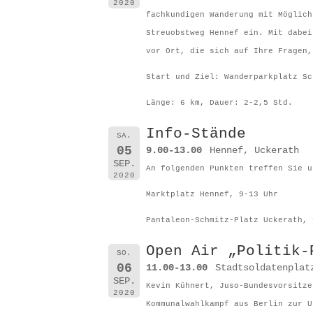
2020
fachkundigen Wanderung mit Möglich
Streuobstweg Hennef ein. Mit dabei
vor Ort, die sich auf Ihre Fragen,
Start und Ziel: Wanderparkplatz Sc
Länge: 6 km, Dauer: 2-2,5 Std.
Info-Stände
SA.
05
9.00-13.00
Hennef, Uckerath
SEP.
An folgenden Punkten treffen Sie u
2020
Marktplatz Hennef, 9-13 Uhr
Pantaleon-Schmitz-Platz Uckerath, 
Open Air „Politik-
SO.
06
11.00-13.00
Stadtsoldatenplat
SEP.
Kevin Kühnert, Juso-Bundesvorsitze
2020
Kommunalwahlkampf aus Berlin zur U