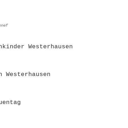
nnef
nkinder Westerhausen
n Westerhausen
uentag