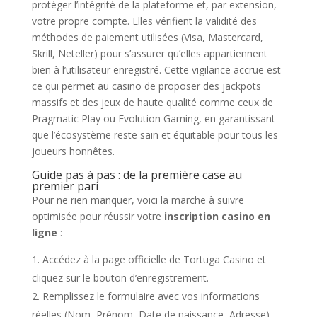
protéger l’intégrité de la plateforme et, par extension,
votre propre compte. Elles vérifient la validité des
méthodes de paiement utilisées (Visa, Mastercard,
Skrill, Neteller) pour s’assurer qu’elles appartiennent
bien à l’utilisateur enregistré. Cette vigilance accrue est
ce qui permet au casino de proposer des jackpots
massifs et des jeux de haute qualité comme ceux de
Pragmatic Play ou Evolution Gaming, en garantissant
que l’écosystème reste sain et équitable pour tous les
joueurs honnêtes.
Guide pas à pas : de la première case au
premier pari
Pour ne rien manquer, voici la marche à suivre
optimisée pour réussir votre
inscription casino en
ligne
:
Accédez à la page officielle de Tortuga Casino et
cliquez sur le bouton d’enregistrement.
Remplissez le formulaire avec vos informations
réelles (Nom, Prénom, Date de naissance, Adresse).