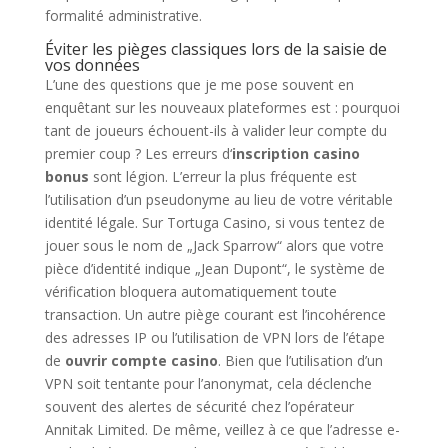
formalité administrative.
Éviter les pièges classiques lors de la saisie de
vos données
L’une des questions que je me pose souvent en
enquêtant sur les nouveaux plateformes est : pourquoi
tant de joueurs échouent-ils à valider leur compte du
premier coup ? Les erreurs d‘
inscription casino
bonus
sont légion. L’erreur la plus fréquente est
l’utilisation d’un pseudonyme au lieu de votre véritable
identité légale. Sur Tortuga Casino, si vous tentez de
jouer sous le nom de „Jack Sparrow“ alors que votre
pièce d’identité indique „Jean Dupont“, le système de
vérification bloquera automatiquement toute
transaction. Un autre piège courant est l’incohérence
des adresses IP ou l’utilisation de VPN lors de l’étape
de
ouvrir compte casino
. Bien que l’utilisation d’un
VPN soit tentante pour l’anonymat, cela déclenche
souvent des alertes de sécurité chez l’opérateur
Annitak Limited. De même, veillez à ce que l’adresse e-