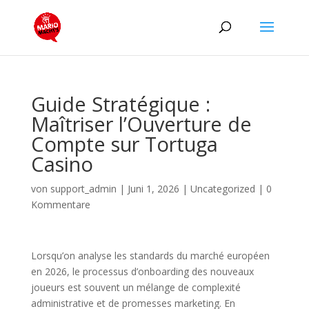
Guide Stratégique :
Maîtriser l’Ouverture de
Compte sur Tortuga
Casino
von
support_admin
|
Juni 1, 2026
|
Uncategorized
|
0
Kommentare
Lorsqu’on analyse les standards du marché européen
en 2026, le processus d’onboarding des nouveaux
joueurs est souvent un mélange de complexité
administrative et de promesses marketing. En