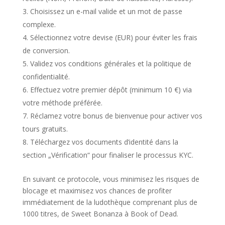
Choisissez un e-mail valide et un mot de passe
complexe.
Sélectionnez votre devise (EUR) pour éviter les frais
de conversion.
Validez vos conditions générales et la politique de
confidentialité.
Effectuez votre premier dépôt (minimum 10 €) via
votre méthode préférée.
Réclamez votre bonus de bienvenue pour activer vos
tours gratuits.
Téléchargez vos documents d’identité dans la
section „Vérification“ pour finaliser le processus KYC.
En suivant ce protocole, vous minimisez les risques de
blocage et maximisez vos chances de profiter
immédiatement de la ludothèque comprenant plus de
1000 titres, de Sweet Bonanza à Book of Dead.