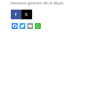
bienvenue généreux dès le départ.
F
T
E
W
a
w
m
h
c
i
a
a
e
t
i
t
b
t
l
s
o
e
A
o
r
p
k
p