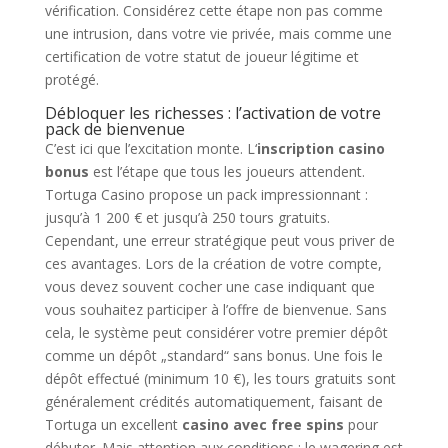
vérification. Considérez cette étape non pas comme
une intrusion, dans votre vie privée, mais comme une
certification de votre statut de joueur légitime et
protégé.
Débloquer les richesses : l’activation de votre
pack de bienvenue
C’est ici que l’excitation monte. L‘
inscription casino
bonus
est l’étape que tous les joueurs attendent.
Tortuga Casino propose un pack impressionnant :
jusqu’à 1 200 € et jusqu’à 250 tours gratuits.
Cependant, une erreur stratégique peut vous priver de
ces avantages. Lors de la création de votre compte,
vous devez souvent cocher une case indiquant que
vous souhaitez participer à l’offre de bienvenue. Sans
cela, le système peut considérer votre premier dépôt
comme un dépôt „standard“ sans bonus. Une fois le
dépôt effectué (minimum 10 €), les tours gratuits sont
généralement crédités automatiquement, faisant de
Tortuga un excellent
casino avec free spins
pour
débuter. Mais attention aux conditions : le wagering est