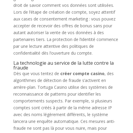
droit de savoir comment vos données sont utilisées.
Lors de l’étape de création de compte, soyez attentif
aux cases de consentement marketing : vous pouvez
accepter de recevoir des offres de bonus sans pour
autant autoriser la vente de vos données à des
partenaires tiers. La protection de l’identité commence
par une lecture attentive des politiques de
confidentialité dès l’ouverture du compte.
La technologie au service de la lutte contre la
fraude
Dès que vous tentez de
créer compte casino
, des
algorithmes de détection de fraude s’activent en
arrière-plan. Tortuga Casino utilise des systèmes de
reconnaissance de patterns pour identifier les
comportements suspects. Par exemple, si plusieurs
comptes sont créés à partir de la même adresse IP
avec des noms légèrement différents, le système
lancera une enquête automatique. Ces mesures anti-
fraude ne sont pas là pour vous nuire, mais pour