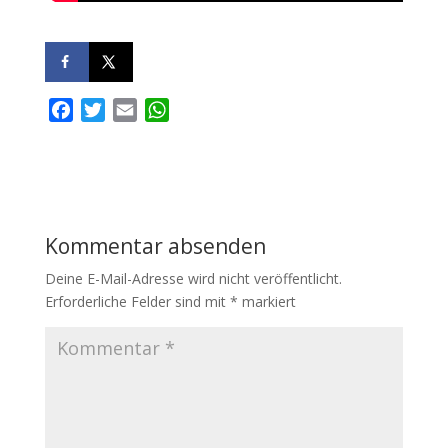
F
T
E
W
a
w
m
h
c
i
a
a
e
t
i
t
b
t
l
s
o
e
A
Kommentar absenden
o
r
p
k
p
Deine E-Mail-Adresse wird nicht veröffentlicht.
Erforderliche Felder sind mit
*
markiert