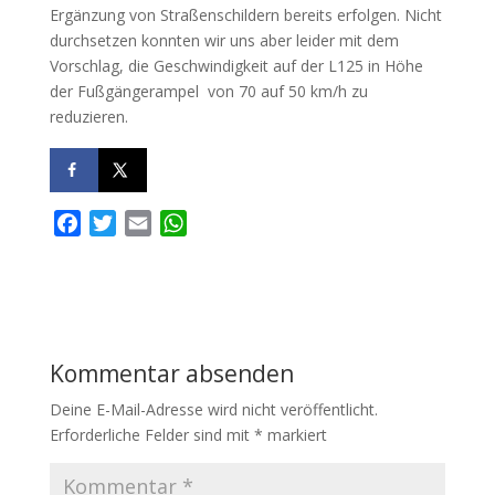
Ergänzung von Straßenschildern bereits erfolgen. Nicht
durchsetzen konnten wir uns aber leider mit dem
Vorschlag, die Geschwindigkeit auf der L125 in Höhe
der Fußgängerampel von 70 auf 50 km/h zu
reduzieren.
F
T
E
W
a
w
m
h
c
i
a
a
e
t
i
t
b
t
l
s
o
e
A
Kommentar absenden
o
r
p
k
p
Deine E-Mail-Adresse wird nicht veröffentlicht.
Erforderliche Felder sind mit
*
markiert