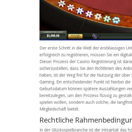
Der erste Schritt in die Welt der erstklassigen Un
erfolgreich zu registrieren, müssen Sie ein digital
Dieser Prozess der Casino Registrierung ist dar
sicherzustellen, dass Sie den Richtlinien des An
haben, ist der Weg frei für die Nutzung der übe
Gaming. Ein entscheidender Punkt ist hierbei die
Geburtsdatum können spätere Auszahlungen verz
bereitzulegen, um den Prozess flüssig zu gestalt
spielen wollen, sondern auch solche, die langfris
Mitgliedschaft bietet.
Rechtliche Rahmenbedingung
In der Glücksspielbranche ist die Integrität das h