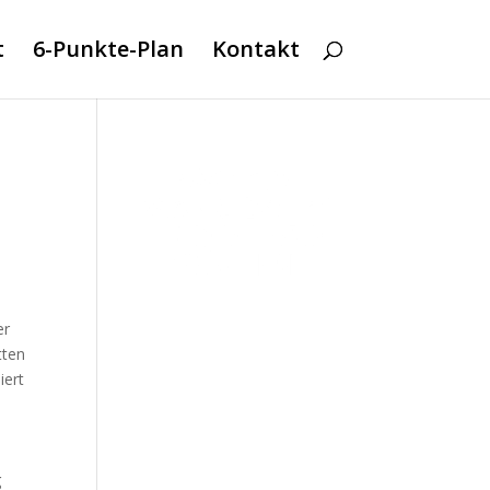
t
6-Punkte-Plan
Kontakt
er
tten
iert
g