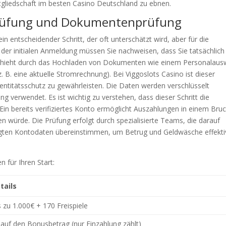
itgliedschaft im besten Casino Deutschland zu ebnen.
sprüfung und Dokumentenprüfung
n entscheidender Schritt, der oft unterschätzt wird, aber für die
h der initialen Anmeldung müssen Sie nachweisen, dass Sie tatsächlich
geschieht durch das Hochladen von Dokumenten wie einem Personalaus
 B. eine aktuelle Stromrechnung). Bei Viggoslots Casino ist dieser
dentitätsschutz zu gewährleisten. Die Daten werden verschlüsselt
ng verwendet. Es ist wichtig zu verstehen, dass dieser Schritt die
in bereits verifiziertes Konto ermöglicht Auszahlungen in einem Bruc
igen würde. Die Prüfung erfolgt durch spezialisierte Teams, die darauf
legten Kontodaten übereinstimmen, um Betrug und Geldwäsche effekti
n für Ihren Start:
tails
s zu 1.000€ + 170 Freispiele
 auf den Bonusbetrag (nur Einzahlung zählt)