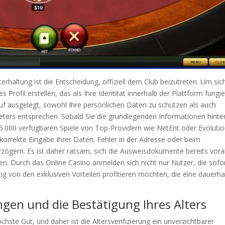
terhaltung ist die Entscheidung, offiziell dem Club beizutreten. Um sic
es Profil erstellen, das als Ihre Identität innerhalb der Plattform fungie
auf ausgelegt, sowohl Ihre persönlichen Daten zu schützen als auch
bieters entsprechen. Sobald Sie die grundlegenden Informationen hinte
r 5.000 verfügbaren Spiele von Top-Providern wie NetEnt oder Evoluti
 korrekte Eingabe Ihrer Daten; Fehler in der Adresse oder beim
ögern. Es ist daher ratsam, sich die Ausweisdokumente bereits vor
en. Durch das Online Casino anmelden sich nicht nur Nutzer, die sofo
tig von den exklusiven Vorteilen profitieren möchten, die eine dauerha
en und die Bestätigung Ihres Alters
öchste Gut, und daher ist die Altersverifizierung ein unverzichtbarer