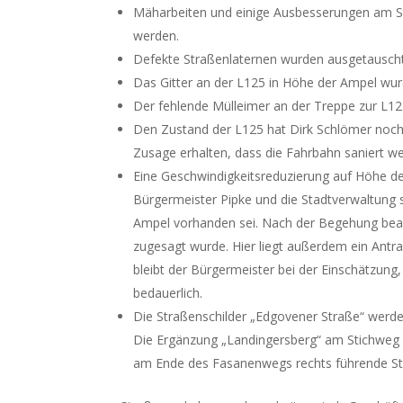
Mäharbeiten und einige Ausbesserungen am St
werden.
Defekte Straßenlaternen wurden ausgetauscht
Das Gitter an der L125 in Höhe der Ampel wu
Der fehlende Mülleimer an der Treppe zur L12
Den Zustand der L125 hat Dirk Schlömer noch
Zusage erhalten, dass die Fahrbahn saniert we
Eine Geschwindigkeitsreduzierung auf Höhe d
Bürgermeister Pipke und die Stadtverwaltung 
Ampel vorhanden sei. Nach der Begehung bean
zugesagt wurde. Hier liegt außerdem ein Antr
bleibt der Bürgermeister bei der Einschätzung,
bedauerlich.
Die Straßenschilder „Edgovener Straße“ werd
Die Ergänzung „Landingersberg“ am Stichweg „
am Ende des Fasanenwegs rechts führende St