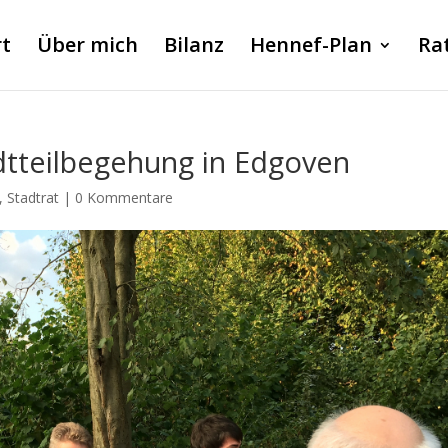
rt
Über mich
Bilanz
Hennef-Plan
Ra
dtteilbegehung in Edgoven
,
Stadtrat
|
0 Kommentare