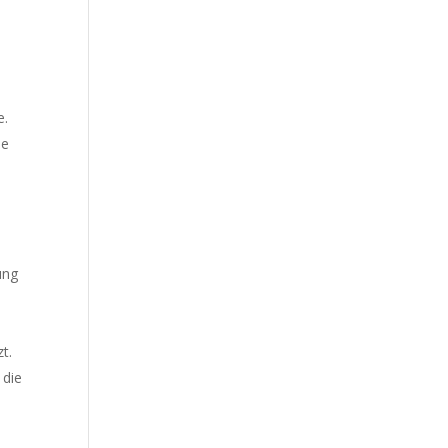
e.
ie
ung
t.
 die