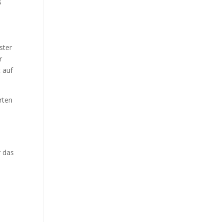
s
ster
r
 auf
rten
r das