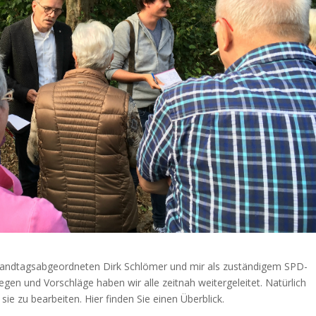
Landtagsabgeordneten Dirk Schlömer und mir als zuständigem SPD-
liegen und Vorschläge haben wir alle zeitnah weitergeleitet. Natürlich
ie zu bearbeiten. Hier finden Sie einen Überblick.