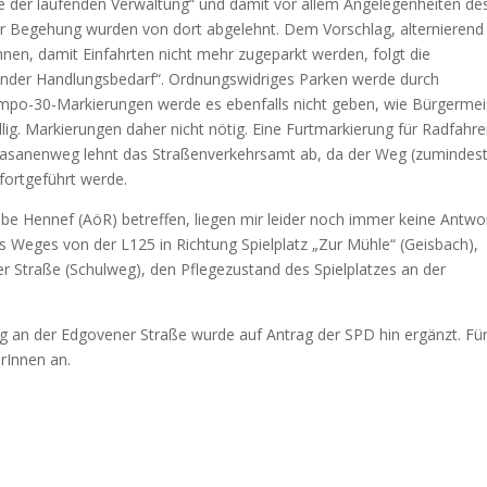
e der laufenden Verwaltung“ und damit vor allem Angelegenheiten de
er Begehung wurden von dort abgelehnt. Dem Vorschlag, alternierend
nen, damit Einfahrten nicht mehr zugeparkt werden, folgt die
gender Handlungsbedarf“. Ordnungswidriges Parken werde durch
empo-30-Markierungen werde es ebenfalls nicht geben, wie Bürgermei
ällig. Markierungen daher nicht nötig. Eine Furtmarkierung für Radfahre
sanenweg lehnt das Straßenverkehrsamt ab, da der Weg (zumindest
fortgeführt werde.
be Hennef (AöR) betreffen, liegen mir leider noch immer keine Antwo
s Weges von der L125 in Richtung Spielplatz „Zur Mühle“ (Geisbach),
r Straße (Schulweg), den Pflegezustand des Spielplatzes an der
 an der Edgovener Straße wurde auf Antrag der SPD hin ergänzt. Fü
rInnen an.