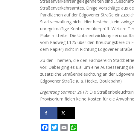
Straßenverkehrsangelegenheiten sind „Geschäft
Straßenverkehrsamtes. Einige Vorschläge aus d
Parkflächen auf der Edgovener Straße einzuzeich
Stadtverwaltung nicht. Hier bestehe „kein zwin
unregelmäßige Kontrollen überprüft. Weitere T
Pipke mitteilte. Die Unfallentwicklung sei unauff
vom Radweg L125 über den Kreuzungsbereich Fa
dem Papier) nicht in Richtung Edgovener Straße 
Zu den Themen, die den Fachbereich Stadtbetrie
vor. Dabei ging es u.a. um eine Ausbesserung de
zusätzliche Straßenbeleuchtung an der Edgovene
Edgovener Straße (u.a. Hecke, Boulebahn).
Ergänzung Sommer 2017:
Die Straßenbeleuchtung
Provisorium fielen keine Kosten für die Anwohne
F
T
E
W