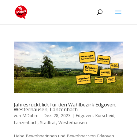
Jahresrückblick für den Wahlbezirk Edgoven,
Westerhausen, Lanzenbach
von
MDahm
|
Dez. 28, 2023
|
Edgoven
,
Kurscheid
,
Lanzenbach
,
Stadtrat
,
Westerhausen
Liebe Bewohnerinnen und Bewohner von Edgoven,