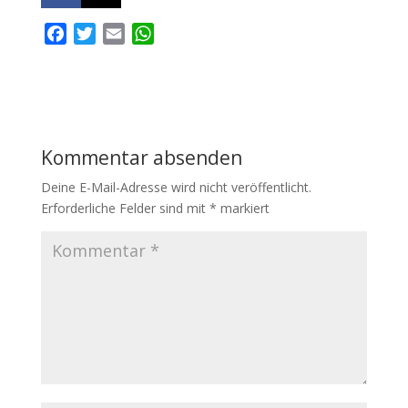
F
T
E
W
a
w
m
h
c
i
a
a
e
t
i
t
b
t
l
s
o
e
A
Kommentar absenden
o
r
p
k
p
Deine E-Mail-Adresse wird nicht veröffentlicht.
Erforderliche Felder sind mit
*
markiert