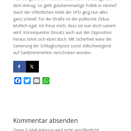
dem Antrag. So geht gutsherrenartige Politik in Hennef.
Nach der öffentlichen Kritik der SPD ging nun alles
ganz schnell. Für die Straße ist der politische Zirkus
letztlich egal. Ich freue mich, dass sie nun doch saniert
wird. Konsequenter Einsatz auch aus der Opposition
heraus lohnt sich eben doch. Mit Sicherheit wäre die
Sanierung der Schlaglochpiste sonst stillschweigend
auf Sanktnimmerlein verschoben worden.
F
T
E
W
a
w
m
h
c
i
a
a
e
t
i
t
b
t
l
s
o
e
A
Kommentar absenden
o
r
p
k
p
Deine E-Mail-Adresse wird nicht veröffentlicht.