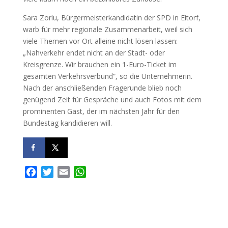
Sara Zorlu, Bürgermeisterkandidatin der SPD in Eitorf,
warb für mehr regionale Zusammenarbeit, weil sich
viele Themen vor Ort alleine nicht lösen lassen:
„Nahverkehr endet nicht an der Stadt- oder
Kreisgrenze. Wir brauchen ein 1-Euro-Ticket im
gesamten Verkehrsverbund“, so die Unternehmerin.
Nach der anschließenden Fragerunde blieb noch
genügend Zeit für Gespräche und auch Fotos mit dem
prominenten Gast, der im nächsten Jahr für den
Bundestag kandidieren will.
F
T
E
W
a
w
m
h
c
i
a
a
e
t
i
t
b
t
l
s