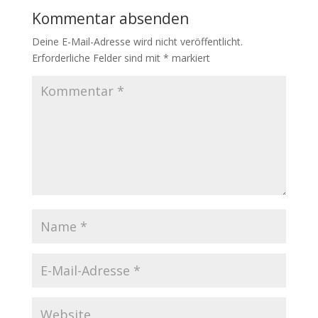
o
e
A
Kommentar absenden
o
r
p
k
p
Deine E-Mail-Adresse wird nicht veröffentlicht.
Erforderliche Felder sind mit
*
markiert