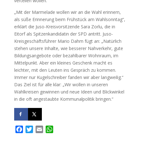
verteilen wollen.
„Mit der Marmelade wollen wir an die Wahl erinnern,
als süße Erinnerung beim Frühstück am Wahlsonntag“,
erklärt die Juso-Kreisvorsitzende Sara Zorlu, die in
Eitorf als Spitzenkandidatin der SPD antritt. Juso-
Kreisgeschäftsführer Mario Dahm fügt an: „Natürlich
stehen unsere Inhalte, wie besserer Nahverkehr, gute
Bildungsangebote oder bezahlbarer Wohnraum, im
Mittelpunkt. Aber ein kleines Geschenk macht es
leichter, mit den Leuten ins Gespräch zu kommen.
Immer nur Kugelschreiber fanden wir aber langweilig.“
Das Ziel ist für alle klar: „Wir wollen in unseren
Wahlkreisen gewinnen und neue Ideen und Blickwinkel
in die oft angestaubte Kommunalpolitik bringen.“
F
T
E
W
a
w
m
h