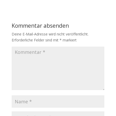
c
i
a
a
e
t
i
t
b
t
l
s
o
e
A
Kommentar absenden
o
r
p
k
p
Deine E-Mail-Adresse wird nicht veröffentlicht.
Erforderliche Felder sind mit
*
markiert