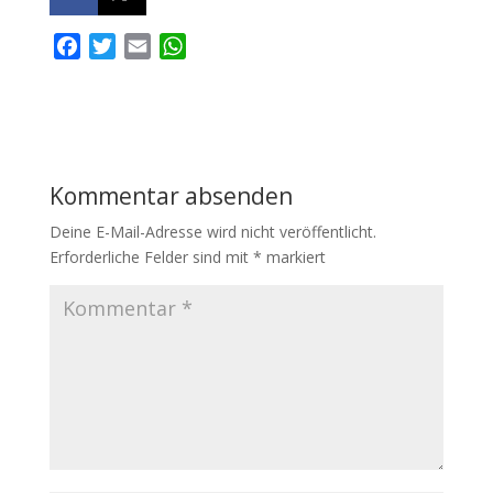
F
T
E
W
a
w
m
h
c
i
a
a
e
t
i
t
b
t
l
s
o
e
A
Kommentar absenden
o
r
p
k
p
Deine E-Mail-Adresse wird nicht veröffentlicht.
Erforderliche Felder sind mit
*
markiert