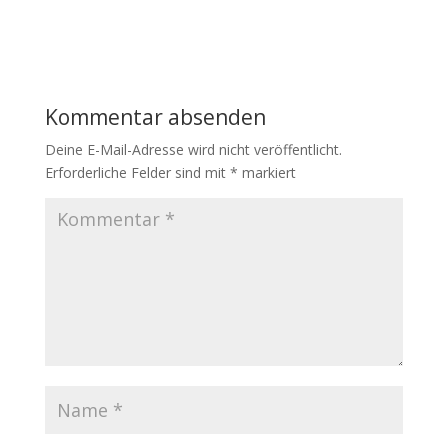
a
w
m
h
c
i
a
a
e
t
i
t
b
t
l
s
o
e
A
Kommentar absenden
o
r
p
k
p
Deine E-Mail-Adresse wird nicht veröffentlicht.
Erforderliche Felder sind mit
*
markiert