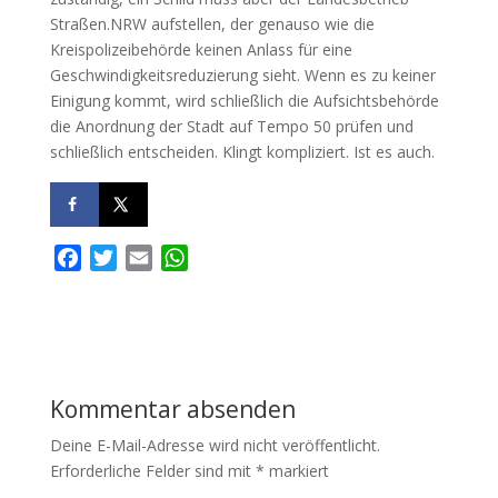
Straßen.NRW aufstellen, der genauso wie die
Kreispolizeibehörde keinen Anlass für eine
Geschwindigkeitsreduzierung sieht. Wenn es zu keiner
Einigung kommt, wird schließlich die Aufsichtsbehörde
die Anordnung der Stadt auf Tempo 50 prüfen und
schließlich entscheiden. Klingt kompliziert. Ist es auch.
F
T
E
W
a
w
m
h
c
i
a
a
e
t
i
t
b
t
l
s
o
e
A
Kommentar absenden
o
r
p
k
p
Deine E-Mail-Adresse wird nicht veröffentlicht.
Erforderliche Felder sind mit
*
markiert