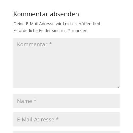
b
t
l
s
o
e
A
Kommentar absenden
o
r
p
k
p
Deine E-Mail-Adresse wird nicht veröffentlicht.
Erforderliche Felder sind mit
*
markiert